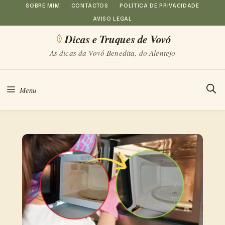
Saltar
SOBRE MIM
CONTACTOS
POLÍTICA DE PRIVACIDADE
AVISO LEGAL
para
Dicas e Truques de Vovó
o
As dicas da Vovó Benedita, do Alentejo
conteúdo
Menu