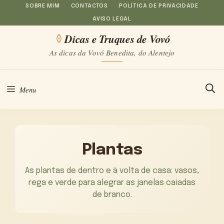
Saltar
SOBRE MIM
CONTACTOS
POLÍTICA DE PRIVACIDADE
AVISO LEGAL
para
Dicas e Truques de Vovó
o
As dicas da Vovó Benedita, do Alentejo
conteúdo
Menu
Plantas
As plantas de dentro e à volta de casa: vasos,
rega e verde para alegrar as janelas caiadas
de branco.