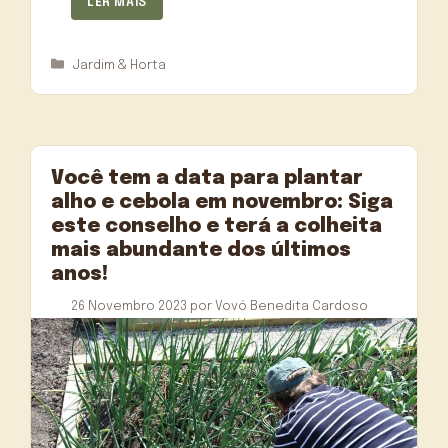
LER MAIS
Categorias
Jardim & Horta
Você tem a data para plantar
alho e cebola em novembro: Siga
este conselho e terá a colheita
mais abundante dos últimos
anos!
26 Novembro 2023
por
Vovó Benedita Cardoso