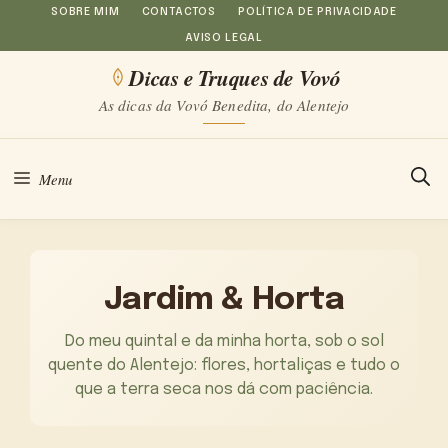
Saltar
SOBRE MIM
CONTACTOS
POLÍTICA DE PRIVACIDADE
AVISO LEGAL
para
Dicas e Truques de Vovó
o
As dicas da Vovó Benedita, do Alentejo
conteúdo
Menu
Jardim & Horta
Do meu quintal e da minha horta, sob o sol
quente do Alentejo: flores, hortaliças e tudo o
que a terra seca nos dá com paciência.