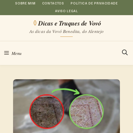
Saltar
SOBRE MIM
CONTACTOS
POLÍTICA DE PRIVACIDADE
AVISO LEGAL
para
Dicas e Truques de Vovó
o
As dicas da Vovó Benedita, do Alentejo
conteúdo
Menu