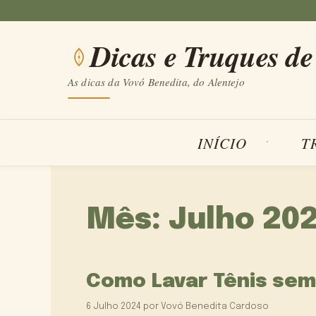
Saltar
para
Dicas e Truques de
o
conteúdo
As dicas da Vovó Benedita, do Alentejo
INÍCIO
T
Mês:
Julho 20
Como Lavar Tênis sem 
6 Julho 2024
por
Vovó Benedita Cardoso