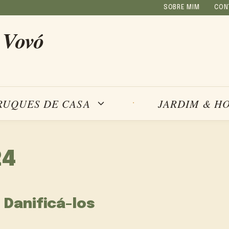
SOBRE MIM
CON
 Vovó
RUQUES DE CASA
JARDIM & H
24
Danificá-los