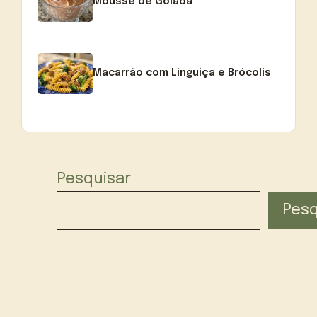
Mousse de Goiaba
Macarrão com Linguiça e Brócolis
Pesquisar
Pesq