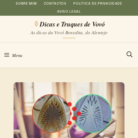
Saltar
SOBRE MIM
CONTACTOS
POLÍTICA DE PRIVACIDADE
AVISO LEGAL
para
Dicas e Truques de Vovó
o
As dicas da Vovó Benedita, do Alentejo
conteúdo
Menu