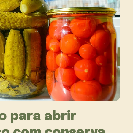
o para abrir
co com conserva