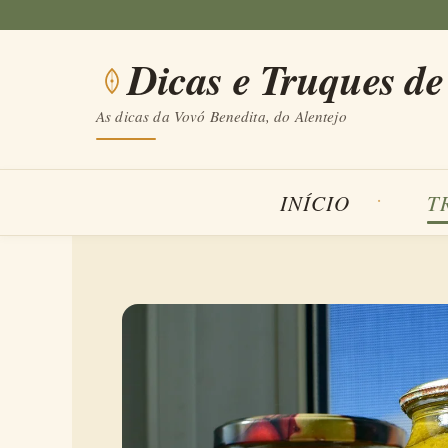
Saltar
para
Dicas e Truques de
o
conteúdo
As dicas da Vovó Benedita, do Alentejo
INÍCIO
T