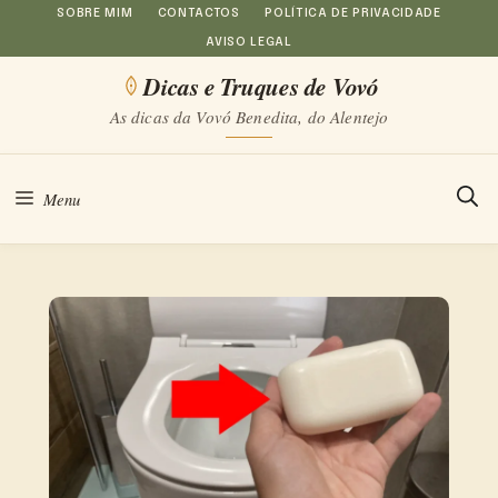
Saltar
SOBRE MIM
CONTACTOS
POLÍTICA DE PRIVACIDADE
AVISO LEGAL
para
Dicas e Truques de Vovó
o
As dicas da Vovó Benedita, do Alentejo
conteúdo
Menu