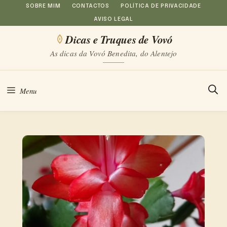
Saltar
SOBRE MIM
CONTACTOS
POLÍTICA DE PRIVACIDADE
AVISO LEGAL
para
Dicas e Truques de Vovó
o
As dicas da Vovó Benedita, do Alentejo
conteúdo
Menu