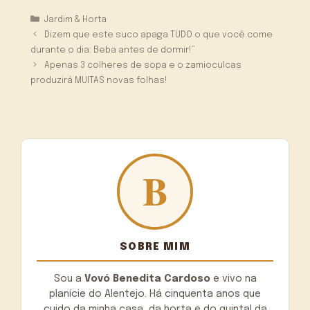
Categorias
Jardim & Horta
Dizem que este suco apaga TUDO o que você come
durante o dia: Beba antes de dormir!”
Apenas 3 colheres de sopa e o zamioculcas
produzirá MUITAS novas folhas!
SOBRE MIM
Sou a
Vovó Benedita Cardoso
e vivo na
planície do Alentejo. Há cinquenta anos que
cuido da minha casa, da horta e do quintal da