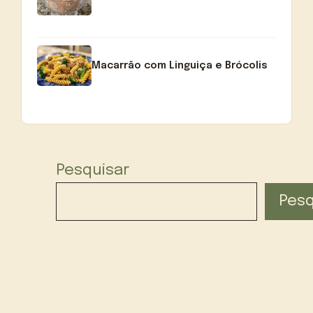
Macarrão com Linguiça e Brócolis
Pesquisar
Pesq