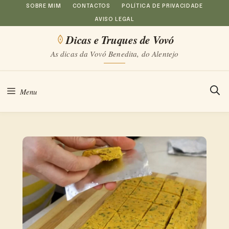
Saltar
SOBRE MIM
CONTACTOS
POLÍTICA DE PRIVACIDADE
AVISO LEGAL
para
Dicas e Truques de Vovó
o
As dicas da Vovó Benedita, do Alentejo
conteúdo
Menu