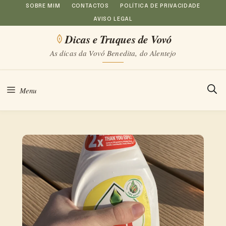
Saltar
SOBRE MIM
CONTACTOS
POLÍTICA DE PRIVACIDADE
AVISO LEGAL
para
Dicas e Truques de Vovó
o
As dicas da Vovó Benedita, do Alentejo
conteúdo
Menu