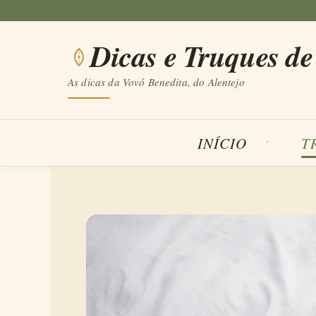
Saltar
para
Dicas e Truques de
o
conteúdo
As dicas da Vovó Benedita, do Alentejo
INÍCIO
T