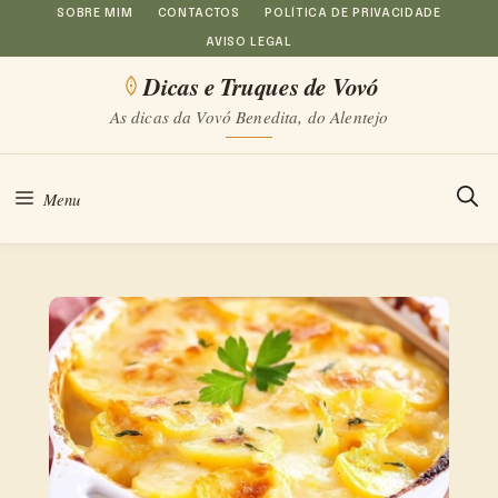
Saltar
SOBRE MIM
CONTACTOS
POLÍTICA DE PRIVACIDADE
AVISO LEGAL
para
Dicas e Truques de Vovó
o
As dicas da Vovó Benedita, do Alentejo
conteúdo
Menu