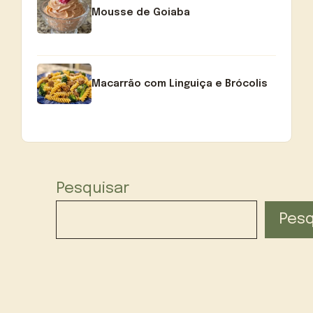
Mousse de Goiaba
Macarrão com Linguiça e Brócolis
Pesquisar
Pesq