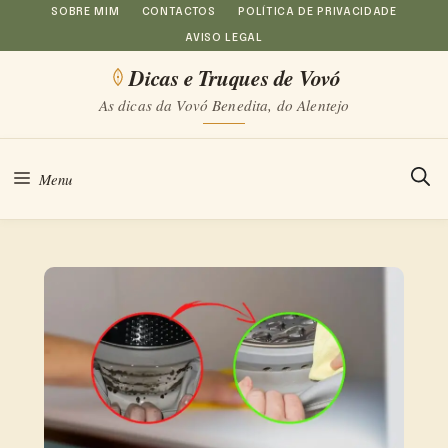
Saltar
SOBRE MIM
CONTACTOS
POLÍTICA DE PRIVACIDADE
AVISO LEGAL
para
Dicas e Truques de Vovó
o
As dicas da Vovó Benedita, do Alentejo
conteúdo
Menu