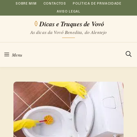
Saltar
SOBRE MIM
CONTACTOS
POLÍTICA DE PRIVACIDADE
AVISO LEGAL
para
Dicas e Truques de Vovó
o
As dicas da Vovó Benedita, do Alentejo
conteúdo
Menu