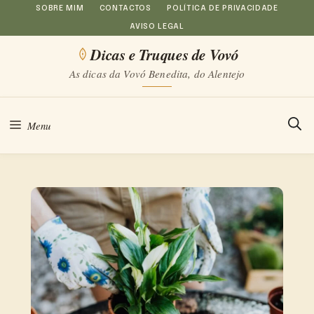
Saltar
SOBRE MIM
CONTACTOS
POLÍTICA DE PRIVACIDADE
AVISO LEGAL
para
Dicas e Truques de Vovó
o
As dicas da Vovó Benedita, do Alentejo
conteúdo
Menu