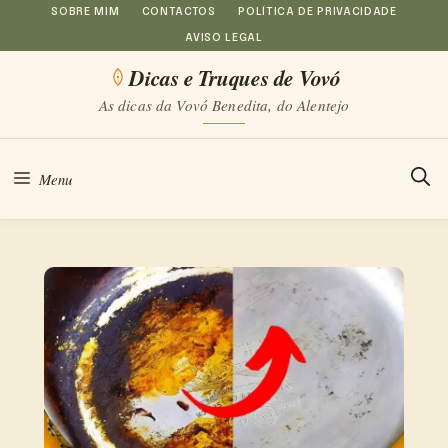
Saltar
SOBRE MIM
CONTACTOS
POLÍTICA DE PRIVACIDADE
AVISO LEGAL
para
Dicas e Truques de Vovó
o
As dicas da Vovó Benedita, do Alentejo
conteúdo
Menu