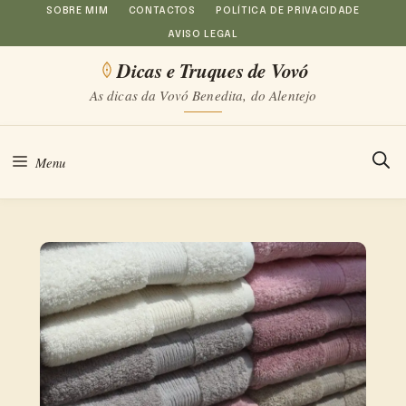
Saltar
SOBRE MIM
CONTACTOS
POLÍTICA DE PRIVACIDADE
AVISO LEGAL
para
Dicas e Truques de Vovó
o
As dicas da Vovó Benedita, do Alentejo
conteúdo
Menu