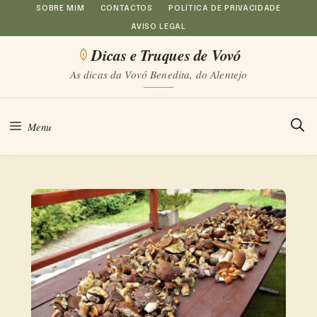
Saltar
SOBRE MIM
CONTACTOS
POLÍTICA DE PRIVACIDADE
AVISO LEGAL
para
Dicas e Truques de Vovó
o
As dicas da Vovó Benedita, do Alentejo
conteúdo
Menu