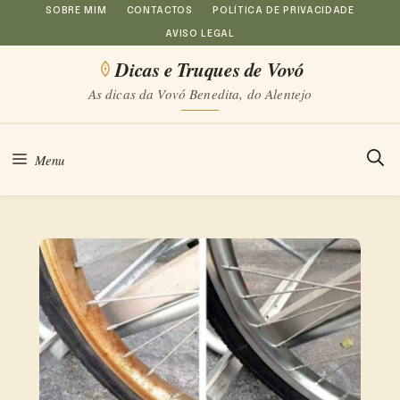
Saltar
SOBRE MIM
CONTACTOS
POLÍTICA DE PRIVACIDADE
AVISO LEGAL
para
Dicas e Truques de Vovó
o
As dicas da Vovó Benedita, do Alentejo
conteúdo
Menu