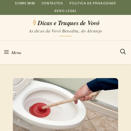
Saltar
SOBRE MIM
CONTACTOS
POLÍTICA DE PRIVACIDADE
AVISO LEGAL
para
Dicas e Truques de Vovó
o
As dicas da Vovó Benedita, do Alentejo
conteúdo
Menu