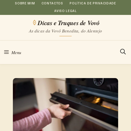
Saltar
SOBRE MIM
CONTACTOS
POLÍTICA DE PRIVACIDADE
AVISO LEGAL
para
Dicas e Truques de Vovó
o
As dicas da Vovó Benedita, do Alentejo
conteúdo
Menu