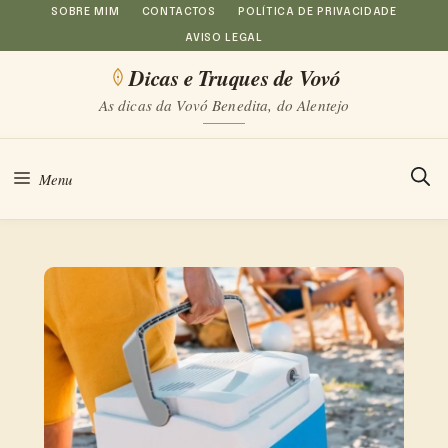
Saltar
SOBRE MIM
CONTACTOS
POLÍTICA DE PRIVACIDADE
AVISO LEGAL
para
Dicas e Truques de Vovó
o
As dicas da Vovó Benedita, do Alentejo
conteúdo
Menu