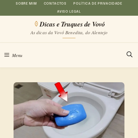
Saltar
SOBRE MIM
CONTACTOS
POLÍTICA DE PRIVACIDADE
AVISO LEGAL
para
Dicas e Truques de Vovó
o
As dicas da Vovó Benedita, do Alentejo
conteúdo
Menu