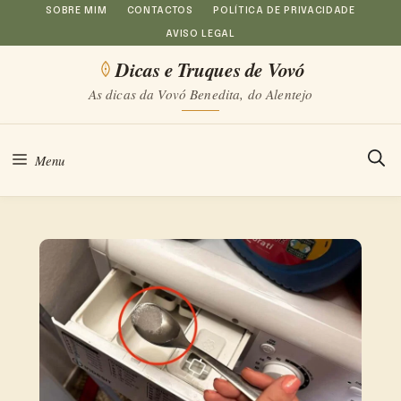
Saltar
SOBRE MIM
CONTACTOS
POLÍTICA DE PRIVACIDADE
AVISO LEGAL
para
Dicas e Truques de Vovó
o
As dicas da Vovó Benedita, do Alentejo
conteúdo
Menu