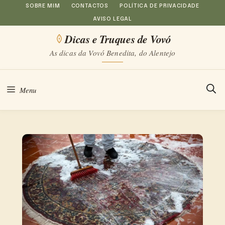
Saltar
SOBRE MIM
CONTACTOS
POLÍTICA DE PRIVACIDADE
AVISO LEGAL
para
Dicas e Truques de Vovó
o
As dicas da Vovó Benedita, do Alentejo
conteúdo
Menu