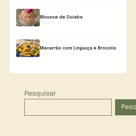
Mousse de Goiaba
Macarrão com Linguiça e Brócolis
Pesquisar
Pesq