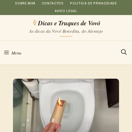
Saltar
SOBRE MIM
CONTACTOS
POLÍTICA DE PRIVACIDADE
AVISO LEGAL
para
Dicas e Truques de Vovó
o
As dicas da Vovó Benedita, do Alentejo
conteúdo
Menu