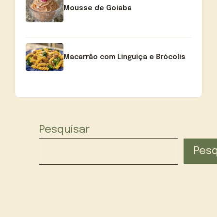
Mousse de Goiaba
Macarrão com Linguiça e Brócolis
Pesquisar
Pesq