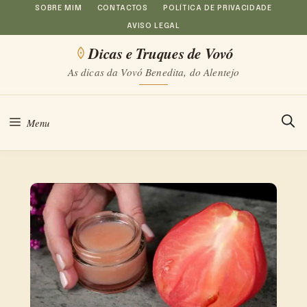
Saltar
SOBRE MIM
CONTACTOS
POLÍTICA DE PRIVACIDADE
AVISO LEGAL
para
Dicas e Truques de Vovó
o
As dicas da Vovó Benedita, do Alentejo
conteúdo
Menu