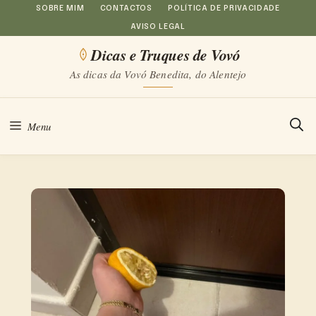
Saltar
SOBRE MIM
CONTACTOS
POLÍTICA DE PRIVACIDADE
AVISO LEGAL
para
Dicas e Truques de Vovó
o
As dicas da Vovó Benedita, do Alentejo
conteúdo
Menu