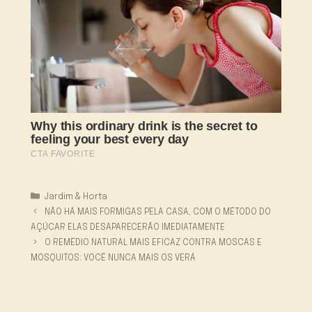
Categorias
Jardim & Horta
NÃO HÁ MAIS FORMIGAS PELA CASA, COM O MÉTODO DO
AÇÚCAR ELAS DESAPARECERÃO IMEDIATAMENTE
O REMÉDIO NATURAL MAIS EFICAZ CONTRA MOSCAS E
MOSQUITOS: VOCÊ NUNCA MAIS OS VERÁ