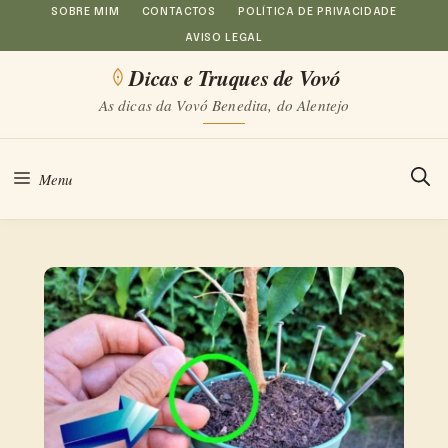
Saltar
SOBRE MIM
CONTACTOS
POLÍTICA DE PRIVACIDADE
AVISO LEGAL
para
Dicas e Truques de Vovó
o
As dicas da Vovó Benedita, do Alentejo
conteúdo
Menu