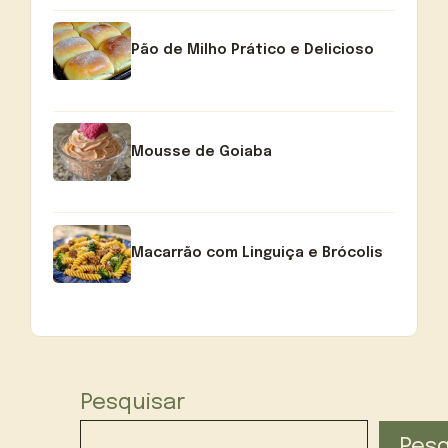
Pão de Milho Prático e Delicioso
Mousse de Goiaba
Macarrão com Linguiça e Brócolis
Pesquisar
Pesq