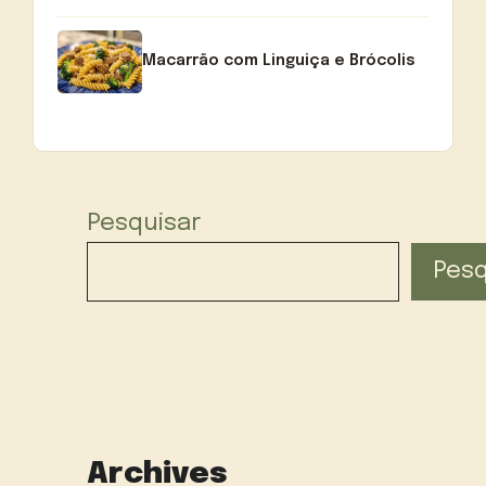
Macarrão com Linguiça e Brócolis
Pesquisar
Pesq
Archives