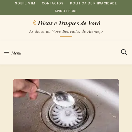
Saltar
SOBRE MIM
CONTACTOS
POLÍTICA DE PRIVACIDADE
AVISO LEGAL
para
Dicas e Truques de Vovó
o
As dicas da Vovó Benedita, do Alentejo
conteúdo
Menu