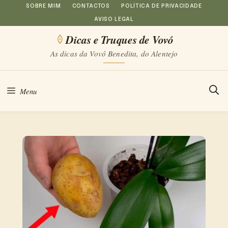
Saltar
SOBRE MIM
CONTACTOS
POLÍTICA DE PRIVACIDADE
AVISO LEGAL
para
Dicas e Truques de Vovó
o
As dicas da Vovó Benedita, do Alentejo
conteúdo
Menu