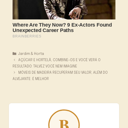
Categorias
Jardim & Horta
AÇÚCAR E HORTELÃ, COMBINE-OS E VOCÊ VERÁ O
RESULTADO: TALVEZ VOCÊ NEM IMAGINE
MÓVEIS DE MADEIRA RECUPERAM SEU VALOR, ALÉM DO
ALVEJANTE: É MELHOR