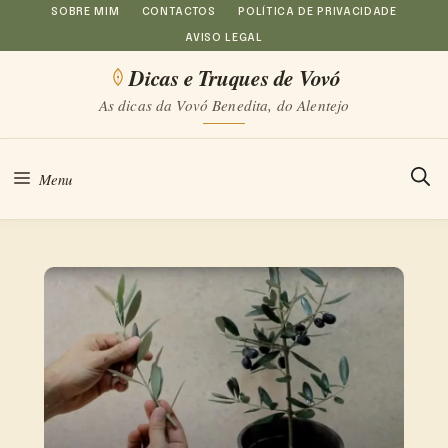
Saltar
SOBRE MIM
CONTACTOS
POLÍTICA DE PRIVACIDADE
AVISO LEGAL
para
Dicas e Truques de Vovó
o
As dicas da Vovó Benedita, do Alentejo
conteúdo
Menu