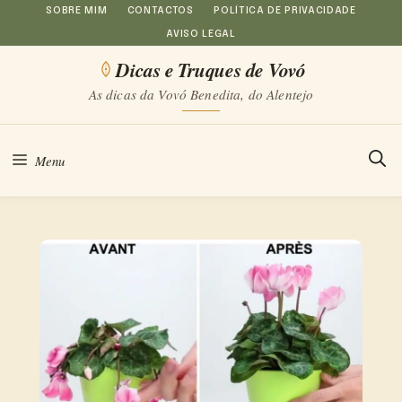
Saltar
SOBRE MIM
CONTACTOS
POLÍTICA DE PRIVACIDADE
AVISO LEGAL
para
Dicas e Truques de Vovó
o
As dicas da Vovó Benedita, do Alentejo
conteúdo
Menu