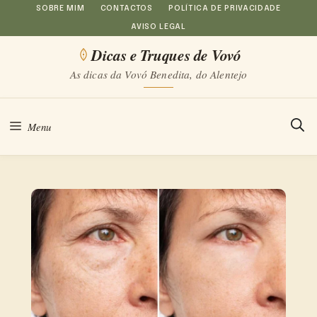
Saltar
SOBRE MIM
CONTACTOS
POLÍTICA DE PRIVACIDADE
AVISO LEGAL
para
Dicas e Truques de Vovó
o
As dicas da Vovó Benedita, do Alentejo
conteúdo
Menu