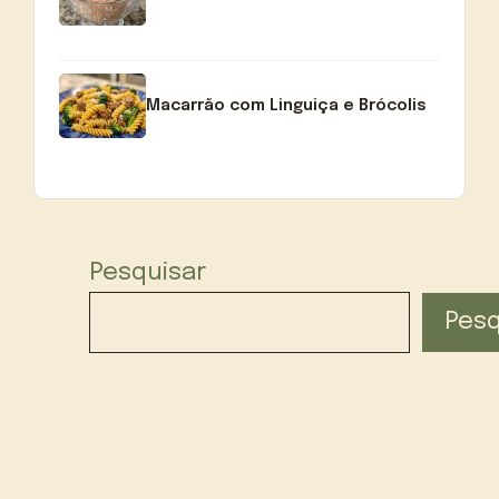
Macarrão com Linguiça e Brócolis
Pesquisar
Pesq