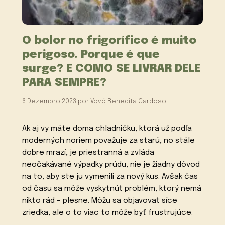
O bolor no frigorífico é muito
perigoso. Porque é que
surge? E COMO SE LIVRAR DELE
PARA SEMPRE?
6 Dezembro 2023
por
Vovó Benedita Cardoso
Ak aj vy máte doma chladničku, ktorá už podľa
moderných noriem považuje za starú, no stále
dobre mrazí, je priestranná a zvláda
neočakávané výpadky prúdu, nie je žiadny dôvod
na to, aby ste ju vymenili za nový kus. Avšak čas
od času sa môže vyskytnúť problém, ktorý nemá
nikto rád – plesne. Môžu sa objavovať síce
zriedka, ale o to viac to môže byť frustrujúce.