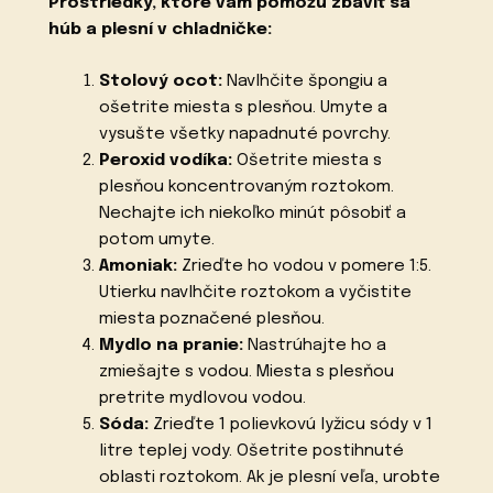
Prostriedky, ktoré vám pomôžu zbaviť sa
húb a plesní v chladničke:
Stolový ocot:
Navlhčite špongiu a
ošetrite miesta s plesňou. Umyte a
vysušte všetky napadnuté povrchy.
Peroxid vodíka:
Ošetrite miesta s
plesňou koncentrovaným roztokom.
Nechajte ich niekoľko minút pôsobiť a
potom umyte.
Amoniak:
Zrieďte ho vodou v pomere 1:5.
Utierku navlhčite roztokom a vyčistite
miesta poznačené plesňou.
Mydlo na pranie:
Nastrúhajte ho a
zmiešajte s vodou. Miesta s plesňou
pretrite mydlovou vodou.
Sóda:
Zrieďte 1 polievkovú lyžicu sódy v 1
litre teplej vody. Ošetrite postihnuté
oblasti roztokom. Ak je plesní veľa, urobte