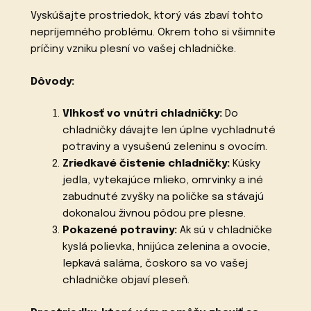
Vyskúšajte prostriedok, ktorý vás zbaví tohto
nepríjemného problému. Okrem toho si všimnite
príčiny vzniku plesní vo vašej chladničke.
Dôvody:
Vlhkosť vo vnútri chladničky:
Do
chladničky dávajte len úplne vychladnuté
potraviny a vysušenú zeleninu s ovocím.
Zriedkavé čistenie chladničky:
Kúsky
jedla, vytekajúce mlieko, omrvinky a iné
zabudnuté zvyšky na poličke sa stávajú
dokonalou živnou pôdou pre plesne.
Pokazené potraviny:
Ak sú v chladničke
kyslá polievka, hnijúca zelenina a ovocie,
lepkavá saláma, čoskoro sa vo vašej
chladničke objaví pleseň.