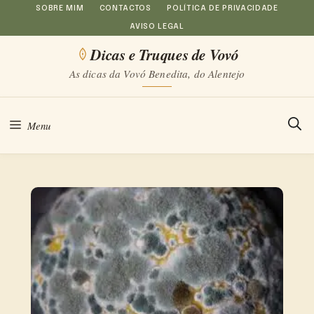
Saltar
SOBRE MIM
CONTACTOS
POLÍTICA DE PRIVACIDADE
AVISO LEGAL
para
Dicas e Truques de Vovó
o
As dicas da Vovó Benedita, do Alentejo
conteúdo
Menu