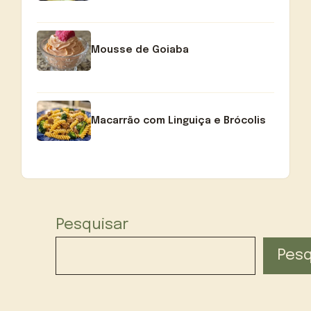
Mousse de Goiaba
Macarrão com Linguiça e Brócolis
Pesquisar
Pesq