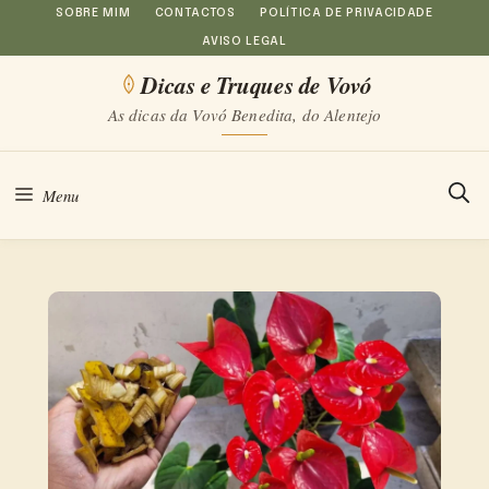
Saltar
SOBRE MIM
CONTACTOS
POLÍTICA DE PRIVACIDADE
AVISO LEGAL
para
Dicas e Truques de Vovó
o
As dicas da Vovó Benedita, do Alentejo
conteúdo
Menu