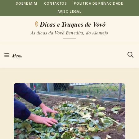
Saltar
SOBRE MIM
CONTACTOS
POLÍTICA DE PRIVACIDADE
AVISO LEGAL
para
Dicas e Truques de Vovó
o
As dicas da Vovó Benedita, do Alentejo
conteúdo
Menu