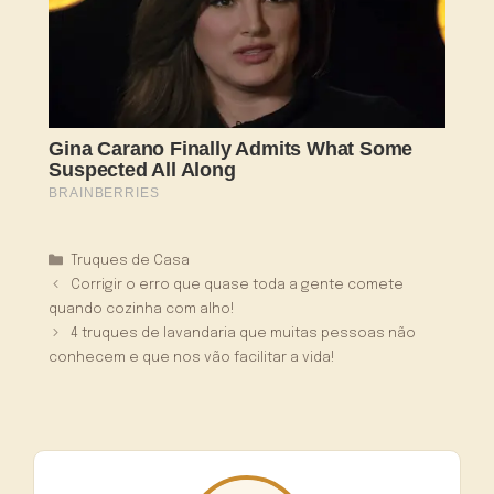
Categorias
Truques de Casa
Corrigir o erro que quase toda a gente comete
quando cozinha com alho!
4 truques de lavandaria que muitas pessoas não
conhecem e que nos vão facilitar a vida!