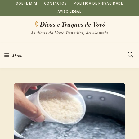
Saltar
SOBRE MIM
CONTACTOS
POLÍTICA DE PRIVACIDADE
AVISO LEGAL
para
Dicas e Truques de Vovó
o
As dicas da Vovó Benedita, do Alentejo
conteúdo
Menu