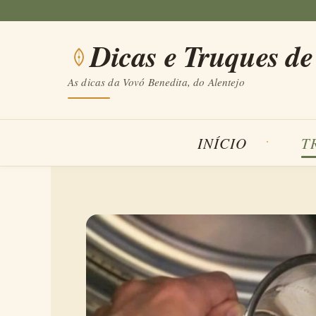
Saltar
para
Dicas e Truques de
o
conteúdo
As dicas da Vovó Benedita, do Alentejo
INÍCIO
T