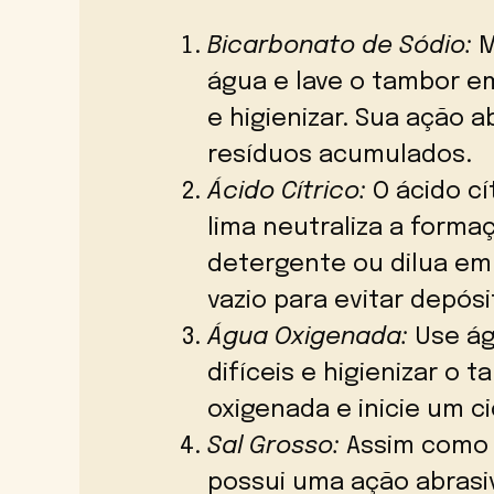
Bicarbonato de Sódio:
M
água e lave o tambor e
e higienizar. Sua ação a
resíduos acumulados.
Ácido Cítrico:
O ácido cí
lima neutraliza a forma
detergente ou dilua em 
vazio para evitar depósi
Água Oxigenada:
Use ág
difíceis e higienizar o 
oxigenada e inicie um c
Sal Grosso:
Assim como o
possui uma ação abrasiv