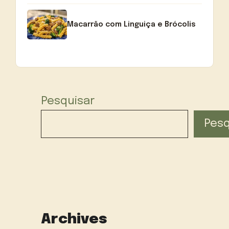
Macarrão com Linguiça e Brócolis
Pesquisar
Pesq
Archives