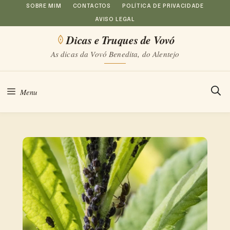
Saltar
SOBRE MIM
CONTACTOS
POLÍTICA DE PRIVACIDADE
AVISO LEGAL
para
Dicas e Truques de Vovó
o
As dicas da Vovó Benedita, do Alentejo
conteúdo
Menu