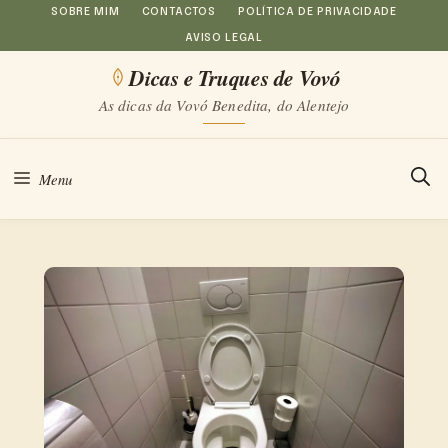
Saltar
SOBRE MIM
CONTACTOS
POLÍTICA DE PRIVACIDADE
AVISO LEGAL
para
Dicas e Truques de Vovó
o
As dicas da Vovó Benedita, do Alentejo
conteúdo
Menu