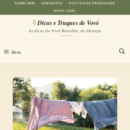
Saltar
SOBRE MIM
CONTACTOS
POLÍTICA DE PRIVACIDADE
AVISO LEGAL
para
Dicas e Truques de Vovó
o
As dicas da Vovó Benedita, do Alentejo
conteúdo
Menu