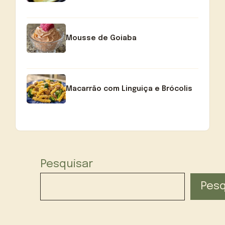
Mousse de Goiaba
Macarrão com Linguiça e Brócolis
Pesquisar
Pesq