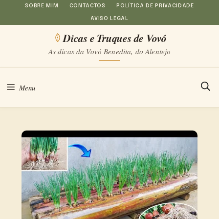
Saltar
SOBRE MIM
CONTACTOS
POLÍTICA DE PRIVACIDADE
AVISO LEGAL
para
Dicas e Truques de Vovó
o
As dicas da Vovó Benedita, do Alentejo
conteúdo
Menu