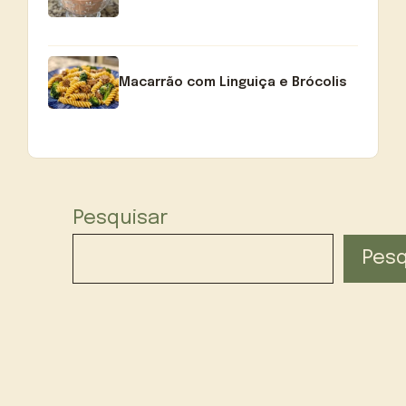
Macarrão com Linguiça e Brócolis
Pesquisar
Pesq