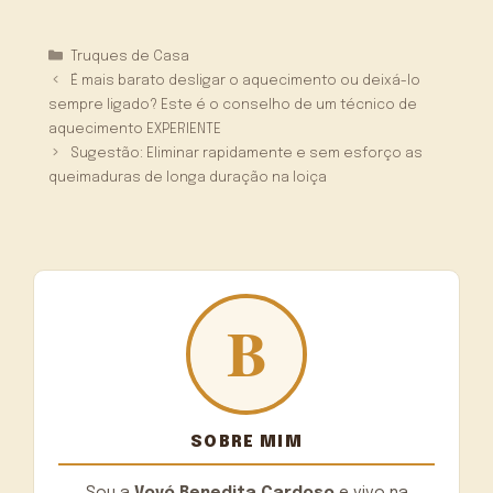
Categorias
Truques de Casa
É mais barato desligar o aquecimento ou deixá-lo
sempre ligado? Este é o conselho de um técnico de
aquecimento EXPERIENTE
Sugestão: Eliminar rapidamente e sem esforço as
queimaduras de longa duração na loiça
SOBRE MIM
Sou a
Vovó Benedita Cardoso
e vivo na