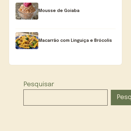
Mousse de Goiaba
Macarrão com Linguiça e Brócolis
Pesquisar
Pesq