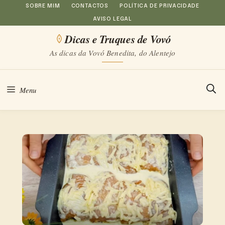
Saltar
SOBRE MIM
CONTACTOS
POLÍTICA DE PRIVACIDADE
AVISO LEGAL
para
Dicas e Truques de Vovó
o
As dicas da Vovó Benedita, do Alentejo
conteúdo
Menu