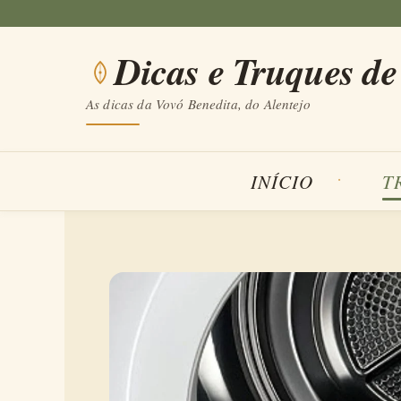
Saltar
para
Dicas e Truques de
o
conteúdo
As dicas da Vovó Benedita, do Alentejo
INÍCIO
T