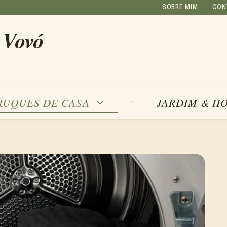
SOBRE MIM
CON
 Vovó
RUQUES DE CASA
JARDIM & H