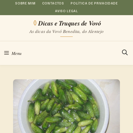
Saltar
SOBRE MIM
CONTACTOS
POLÍTICA DE PRIVACIDADE
AVISO LEGAL
para
Dicas e Truques de Vovó
o
As dicas da Vovó Benedita, do Alentejo
conteúdo
Menu