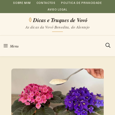
Saltar
SOBRE MIM
CONTACTOS
POLÍTICA DE PRIVACIDADE
AVISO LEGAL
para
Dicas e Truques de Vovó
o
As dicas da Vovó Benedita, do Alentejo
conteúdo
Menu