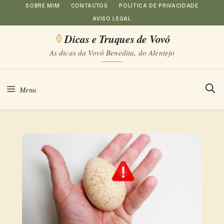
Saltar
SOBRE MIM
CONTACTOS
POLÍTICA DE PRIVACIDADE
AVISO LEGAL
para
Dicas e Truques de Vovó
o
As dicas da Vovó Benedita, do Alentejo
conteúdo
Menu